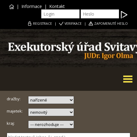
|
Informace
|
Kontakt
REGISTRACE
|
VERIFIKACE
|
ZAPOMENUTÉ HESLO
Togg
navi
dražby:
majetek:
kraj: