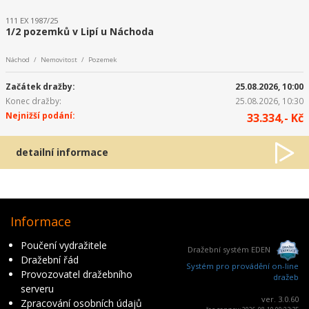
111 EX 1987/25
1/2 pozemků v Lipí u Náchoda
Náchod / Nemovitost / Pozemek
Začátek dražby:
25.08.2026, 10:00
Konec dražby:
25.08.2026, 10:30
Nejnižší podání:
33.334,- Kč
detailní informace
Informace
Poučení vydražitele
Dražební systém EDEN
Dražební řád
Systém pro provádění on-line
Provozovatel dražebního
dražeb
serveru
ver. 3.0.60
Zpracování osobních údajů