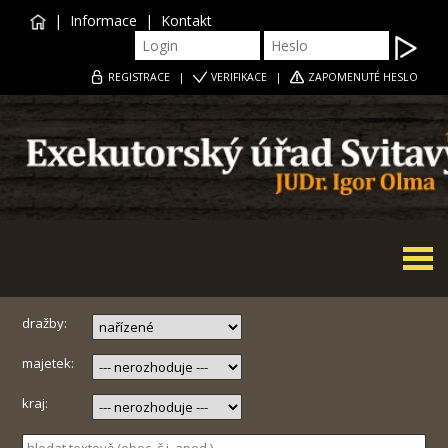
|
Informace
|
Kontakt
REGISTRACE
|
VERIFIKACE
|
ZAPOMENUTÉ HESLO
Togg
navi
dražby:
majetek:
kraj: