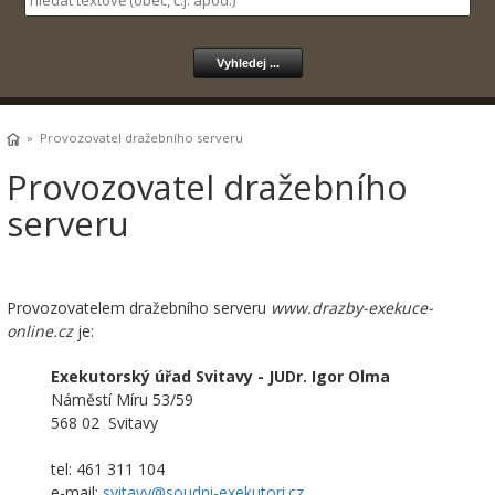
» Provozovatel dražebního serveru
Provozovatel dražebního
serveru
Provozovatelem dražebního serveru
www.drazby-exekuce-
online.cz
je:
Exekutorský úřad Svitavy - JUDr. Igor Olma
Náměstí Míru 53/59
568 02 Svitavy
tel: 461 311 104
e-mail:
svitavy@soudni-exekutori.cz