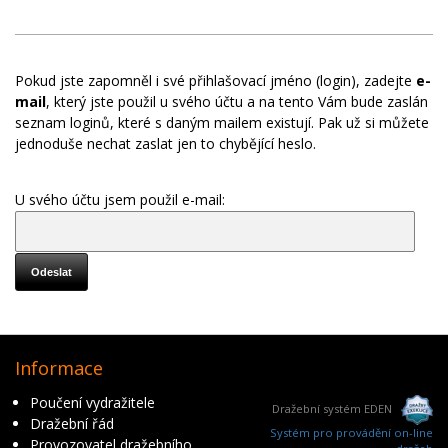
Pokud jste zapomněl i své přihlašovací jméno (login), zadejte
e-
mail
, který jste použil u svého účtu a na tento Vám bude zaslán
seznam loginů, které s daným mailem existují. Pak už si můžete
jednoduše nechat zaslat jen to chybějící heslo.
U svého účtu jsem použil e-mail:
Informace
Poučení vydražitele
Dražební systém EDEN
Dražební řád
Systém pro provádění on-line
Provozovatel dražebního