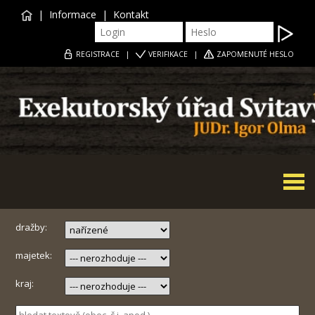
|
Informace
|
Kontakt
REGISTRACE
|
VERIFIKACE
|
ZAPOMENUTÉ HESLO
Togg
navi
dražby:
majetek:
kraj: